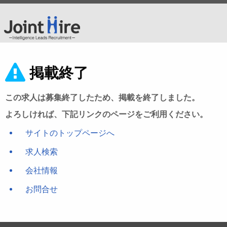
掲載終了
この求人は募集終了したため、掲載を終了しました。
よろしければ、下記リンクのページをご利用ください。
サイトのトップページへ
求人検索
会社情報
お問合せ