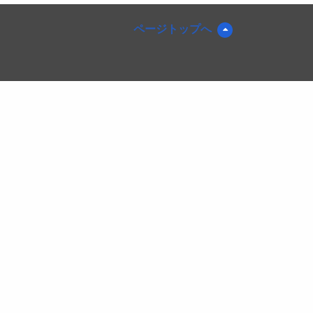
ページトップへ