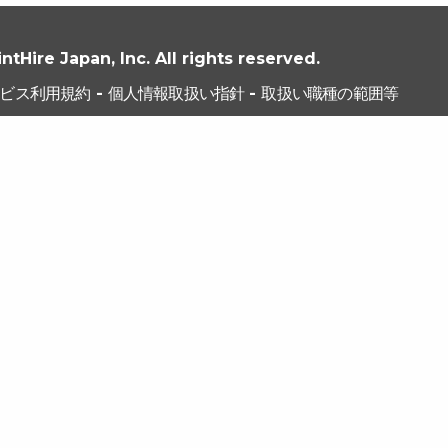
intHire Japan, Inc. All rights reserved.
ビス利用規約
-
個人情報取扱い指針
-
取扱い職種の範囲等