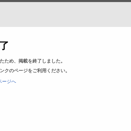
了
たため、掲載を終了しました。
ンクのページをご利用ください。
ページへ