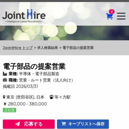
0
JointHire トップ
求人検索結果
電子部品の提案営業
電子部品の提案営業
業種:
半導体・電子部品製造
職種:
営業 - ルート営業（法人向け）
掲載日 2026/03/31
東京 (世田谷区), 日本
等々力駅
￥
280,000 - 380,000
正社員
応募する
キープリストへ保存