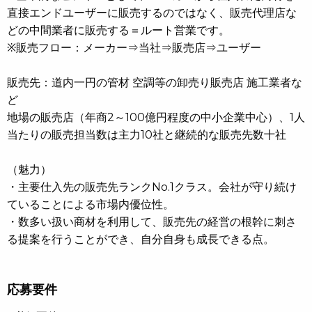
直接エンドユーザーに販売するのではなく、販売代理店な
どの中間業者に販売する＝ルート営業です。
※販売フロー：メーカー⇒当社⇒販売店⇒ユーザー
販売先：道内一円の管材 空調等の卸売り販売店 施工業者な
ど
地場の販売店（年商2～100億円程度の中小企業中心）、1人
当たりの販売担当数は主力10社と継続的な販売先数十社
（魅力）
・主要仕入先の販売先ランクNo.1クラス。会社が守り続け
ていることによる市場内優位性。
・数多い扱い商材を利用して、販売先の経営の根幹に刺さ
る提案を行うことができ、自分自身も成長できる点。
応募要件