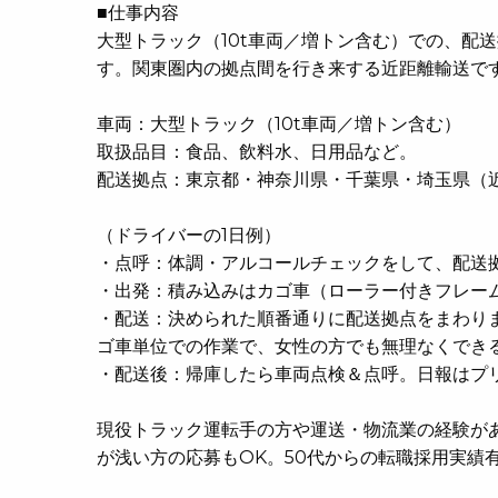
■仕事内容
大型トラック（10t車両／増トン含む）での、配
す。関東圏内の拠点間を行き来する近距離輸送で
車両：大型トラック（10t車両／増トン含む）
取扱品目：食品、飲料水、日用品など。
配送拠点：東京都・神奈川県・千葉県・埼玉県（
（ドライバーの1日例）
・点呼：体調・アルコールチェックをして、配送
・出発：積み込みはカゴ車（ローラー付きフレー
・配送：決められた順番通りに配送拠点をまわり
ゴ車単位での作業で、女性の方でも無理なくでき
・配送後：帰庫したら車両点検＆点呼。日報はプ
現役トラック運転手の方や運送・物流業の経験が
が浅い方の応募もOK。50代からの転職採用実績