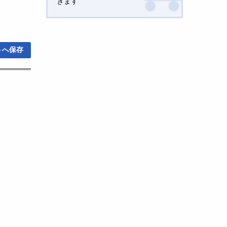
きます
トへ保存