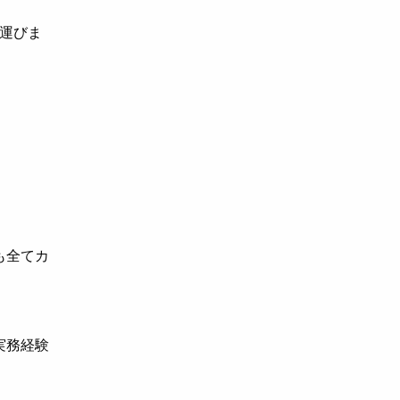
を運びま
も全てカ
実務経験