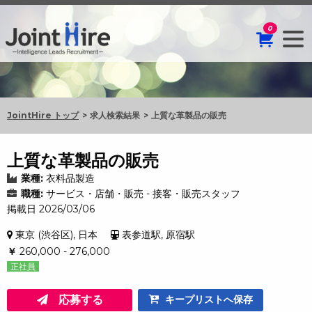
0
JointHire トップ
求人検索結果
上質な革製品の販売
上質な革製品の販売
業種:
衣料品製造
職種:
サービス・店舗・販売 - 接客・販売スタッフ
掲載日 2026/03/06
東京 (渋谷区), 日本
表参道駅, 原宿駅
￥
260,000 - 276,000
正社員
応募する
キープリストへ保存