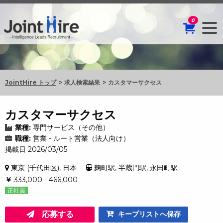
0
JointHire トップ
求人検索結果
カスタマーサクセス
カスタマーサクセス
業種:
専門サービス（その他）
職種:
営業 - ルート営業（法人向け）
掲載日 2026/03/05
東京 (千代田区), 日本
麹町駅, 半蔵門駅, 永田町駅
￥
333,000 - 466,000
正社員
応募する
キープリストへ保存