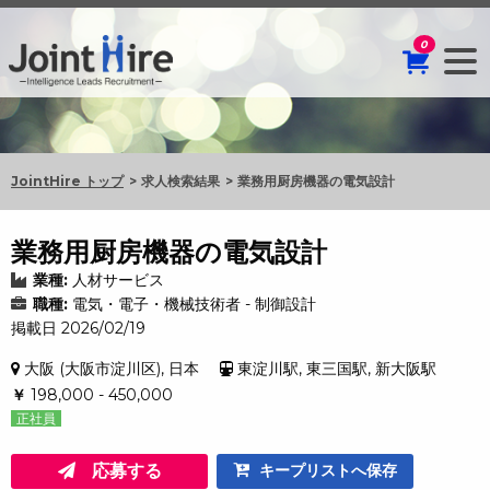
0
JointHire トップ
求人検索結果
業務用厨房機器の電気設計
業務用厨房機器の電気設計
業種:
人材サービス
職種:
電気・電子・機械技術者 - 制御設計
掲載日 2026/02/19
大阪 (大阪市淀川区), 日本
東淀川駅, 東三国駅, 新大阪駅
￥
198,000 - 450,000
正社員
応募する
キープリストへ保存