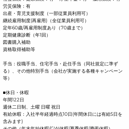
労災保険：有
出産・育児支援制度（一部従業員利用可）
継続雇用制度(再雇用)（全従業員利用可）
定年60歳/再雇用制度あり（70歳まで）
定期健康診断（年1回）
図書購入補助
資格取得補助等
手当：役職手当、住宅手当・赴任手当（同社規定に準ず
る）、その他特別手当（会社が実施する各種キャンペーン
等）
■休日・休暇
年間122日
週休二日制、土曜 日曜 祝日
有給休暇：入社半年経過時点10日(年間休日には有給5日を
含みます)
その他（年末年始休暇/GW休暇/夏季休暇/慶弔休暇）