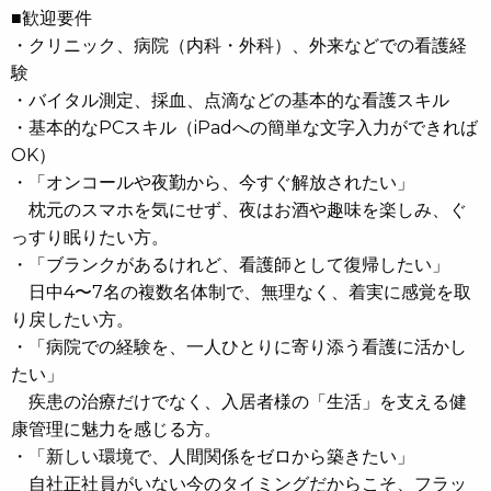
■歓迎要件
・クリニック、病院（内科・外科）、外来などでの看護経
験
・バイタル測定、採血、点滴などの基本的な看護スキル
・基本的なPCスキル（iPadへの簡単な文字入力ができれば
OK）
・「オンコールや夜勤から、今すぐ解放されたい」
枕元のスマホを気にせず、夜はお酒や趣味を楽しみ、ぐ
っすり眠りたい方。
・「ブランクがあるけれど、看護師として復帰したい」
日中4〜7名の複数名体制で、無理なく、着実に感覚を取
り戻したい方。
・「病院での経験を、一人ひとりに寄り添う看護に活かし
たい」
疾患の治療だけでなく、入居者様の「生活」を支える健
康管理に魅力を感じる方。
・「新しい環境で、人間関係をゼロから築きたい」
自社正社員がいない今のタイミングだからこそ、フラッ