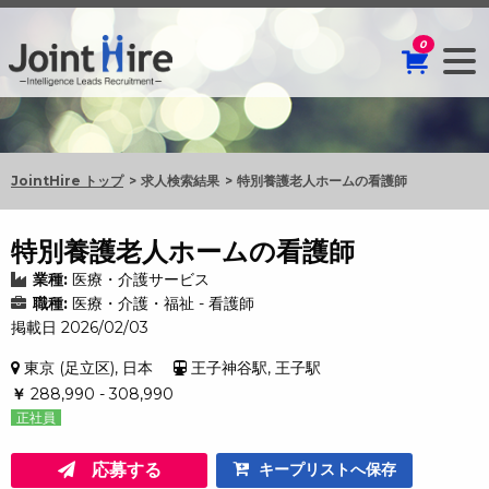
0
JointHire トップ
求人検索結果
特別養護老人ホームの看護師
特別養護老人ホームの看護師
業種:
医療・介護サービス
職種:
医療・介護・福祉 - 看護師
掲載日 2026/02/03
東京 (足立区), 日本
王子神谷駅, 王子駅
￥
288,990 - 308,990
正社員
応募する
キープリストへ保存