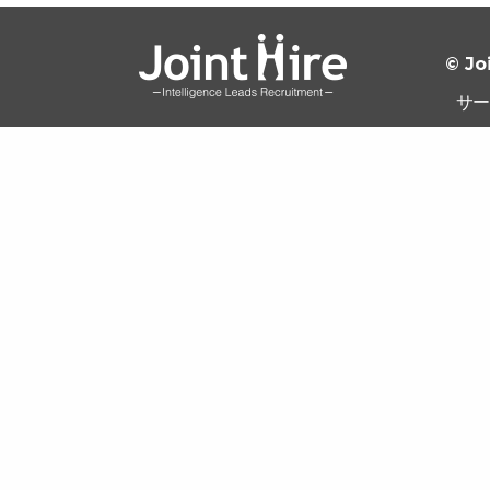
© Jo
サー