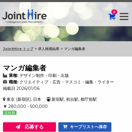
0
JointHire トップ
求人検索結果
マンガ編集者
マンガ編集者
業種:
デザイン制作・印刷・出版
職種:
クリエイティブ・広告・マスコミ - 編集・ライター
掲載日 2026/01/06
東京 (新宿区), 日本
新宿駅, 初台駅, 都庁前駅
￥
280,000 - 500,000
正社員
応募する
キープリストへ保存