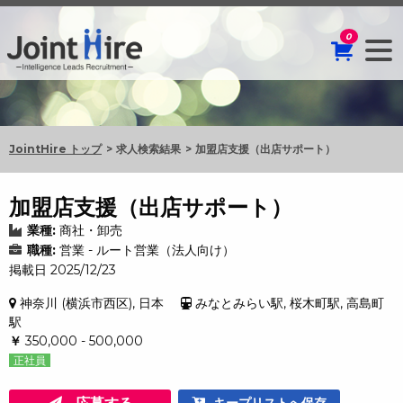
0
JointHire トップ
求人検索結果
加盟店支援（出店サポート）
加盟店支援（出店サポート）
業種:
商社・卸売
職種:
営業 - ルート営業（法人向け）
掲載日 2025/12/23
神奈川 (横浜市西区), 日本
みなとみらい駅, 桜木町駅, 高島町
駅
￥
350,000 - 500,000
正社員