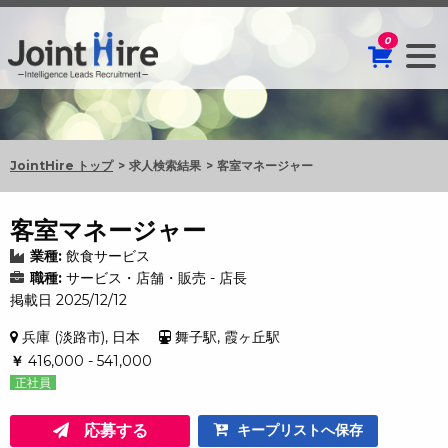
0
JointHire トップ
求人検索結果
客室マネージャー
客室マネージャー
業種:
飲食サービス
職種:
サービス・店舗・販売 - 店長
掲載日 2025/12/12
兵庫 (淡路市), 日本
舞子駅, 霞ヶ丘駅
￥
416,000 - 541,000
正社員
応募する
キープリストへ保存