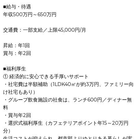
■給与・待遇
年収500万円～650万円
交通費：一部支給／上限45,000円/月
昇給：年1回
賞与：年2回
■福利厚生
① 経済的に安心できる手厚いサポート
・社宅費は半額補助（1LDK40㎡が約3万円、ファミリー向
け社宅もあり）
・グループ飲食施設の社食は、ランチ600円／ディナー無
料
・賞与年2回
・選択式福利厚生（カフェテリアポイント年15～20万円
分）
生活コストが抑えられ、都市部よりゆとりある暮らしが実