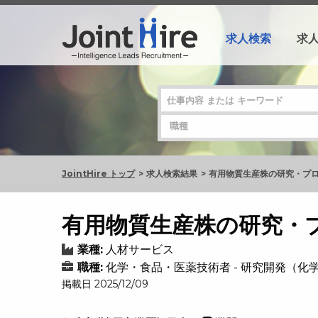
求人検索
求
JointHire トップ
求人検索結果
有用物質生産株の研究・プ
有用物質生産株の研究・
業種:
人材サービス
職種:
化学・食品・医薬技術者 - 研究開発（化
掲載日 2025/12/09