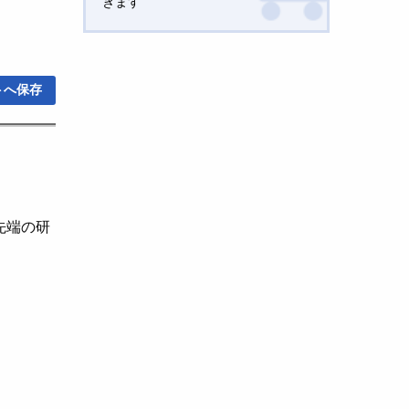
きます
トへ保存
先端の研