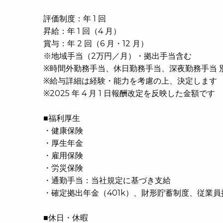
評価制度：年 1 回
昇給：年 1 回（4 月）
賞与：年 2 回（6 月・12 月）
※地域手当（2万円／月）・拠出手当含む
※時間外勤務手当、休日勤務手当、深夜勤務手当 
※給与詳細は経験・能力を考慮の上、決定します
※2025 年 4 月 1 日報酬改定を反映した金額です
■福利厚生
・健康保険
・厚生年金
・雇用保険
・労災保険
・通勤手当：当社規定に基づき支給
・確定拠出年金（401k）、財形貯蓄制度、従業
■休日・休暇