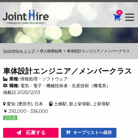
0
JointHire トップ
求人検索結果
車体設計エンジニア／メンバークラス
車体設計エンジニア／メンバークラス
業種:
情報処理・ソフトウェア
職種:
電気・電子・機械技術者 - 生産技術（機電系）
掲載日 2025/12/03
愛知 (豊田市), 日本
土橋駅, 新上挙母駅, 上挙母駅
￥
292,000 - 336,000
正社員
応募する
キープリストへ保存