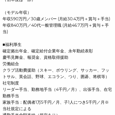
（モデル年収）
年収590万円／30歳メンバー (月給30.4万円＋賞与＋手当)
年収840万円／40代一般管理職 (月給46.7万円＋賞与＋手
当)
■福利厚生
確定拠出年金、確定給付企業年金、永年勤続表彰
慶弔見舞金、報奨金、資格取得援助
労働組合
クラブ活動費援助（スキー、ボウリング、サッカー、フッ
トサル、英会話、野球、エコラン、つり、囲碁、将棋等）
社宅制度
リーダー手当、勤務地手当（4千円／月）、出張手当、在宅
勤務手当
家族手当：配偶者1万5千円／月、子1人につき5千円／月※
当社規定による