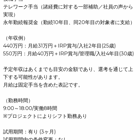
テレワーク手当（諸経費に対する一部補助／社員の声から
実現）
永年勤続報奨金（勤続10年目、同20年目の対象者に支給）
（年収例）
440万円：月給31万円＋IRP賞与/入社2年目(25歳)
550万円：月給40万円＋IRP賞与/管理職/入社4年目(30歳)
予定年収はあくまでも目安の金額であり、選考を通じて上
下する可能性があります。
月給は固定手当を含めた表記です。
（勤務時間）
9:00～18:00/実働8時間
※プロジェクトによりシフト勤務あり
試用期間：有り (3ヶ月)
試用期間中の条件変更：なし