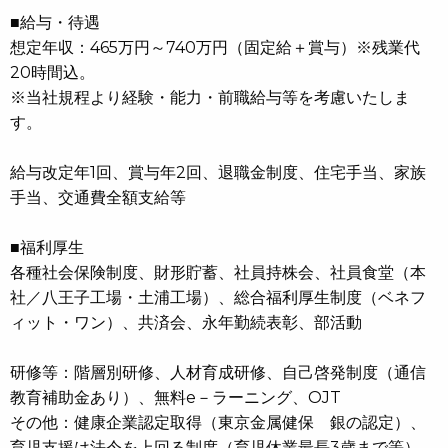
■給与・待遇
想定年収：465万円～740万円（固定給＋賞与）※残業代
20時間込。
※当社規程より経験・能力・前職給与等を考慮いたしま
す。
給与改定年1回、賞与年2回、退職金制度、住宅手当、家族
手当、交通費全額支給等
■福利厚生
各種社会保険制度、財形貯蓄、社員持株会、社員食堂（本
社／八王子工場・土浦工場）、総合福利厚生制度（ベネフ
ィット・ワン）、共済会、永年勤続表彰、部活動
研修等：階層別研修、人材育成研修、自己啓発制度（通信
教育補助金あり）、無料e－ラーニング、OJT
その他：健康企業認定取得（東京金属健保 銀の認定）、
育児支援は法令を上回る制度（育児休業最長3歳まで等）