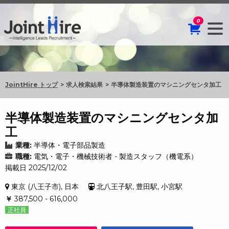
0
JointHire トップ
求人検索結果
半導体製造装置のマシニングセンタ加工
半導体製造装置のマシニングセンタ加
工
業種:
半導体・電子部品製造
職種:
電気・電子・機械技術者 - 製造スタッフ（機電系）
掲載日 2025/12/02
東京 (八王子市), 日本
北八王子駅, 豊田駅, 小宮駅
￥
387,500 - 616,000
正社員