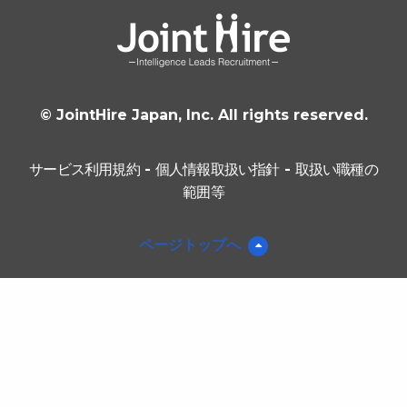
© JointHire Japan, Inc. All rights reserved.
サービス利用規約
-
個人情報取扱い指針
-
取扱い職種の
範囲等
ページトップへ