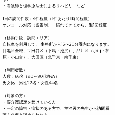
・看護師と理学療法士によるリハビリ など
1日の訪問件数：4件程度（1件あたり1時間程度）
オンコール対応（当番制）：慣れてきてから、週1回程度
（移動手段、訪問エリア）
自転車を利用して、 事務所から15〜20分圏内になります。
目黒区全域、世田谷区（下馬・池尻）、品川区（小山・荏
原・小山台）、大田区（北千束・南千束）
（利用者数）
人数：66名（80～90代多め）
男女比：男性22名：女性44名
（対象の方）
・要介護認定を受けている方
・一定の障害・病状のある方で、主治医の先生から訪問看
護を必要と認められた方