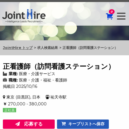
0
JointHire トップ
求人検索結果
正看護師（訪問看護ステーション）
正看護師（訪問看護ステーション）
業種:
医療・介護サービス
職種:
医療・介護・福祉 - 看護師
掲載日 2025/10/16
東京 (目黒区), 日本
祐天寺駅
￥
270,000 - 380,000
正社員
応募する
キープリストへ保存