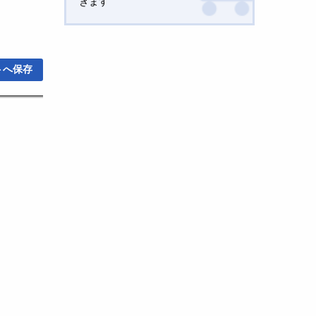
きます
トへ保存