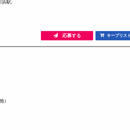
川浜駅,
応募する
キープリス
他）