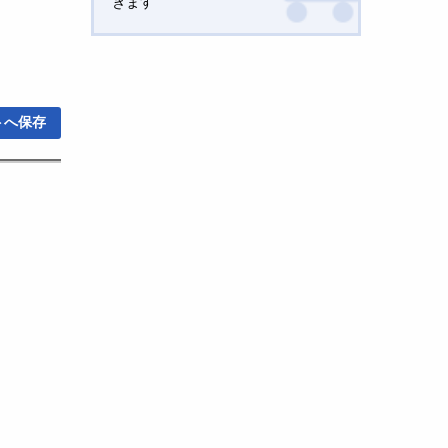
きます
トへ保存