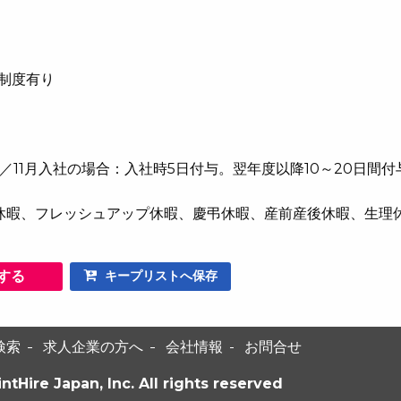
用制度有り
／11月入社の場合：入社時5日付与。翌年度以降10～20日間付
休暇、フレッシュアップ休暇、慶弔休暇、産前産後休暇、生理休
する
キープリストへ保存
検索
求人企業の方へ
会社情報
お問合せ
intHire Japan, Inc. All rights reserved