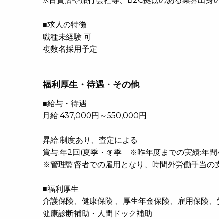
※百貨店や旅行会社等、B2C拠点のある業界出身
■求人の特徴
職種未経験 可
複数名採用予定
福利厚生・待遇・その他
■給与・待遇
月給:437,000円～550,000円
昇給:制度あり、査定による
賞与:年2回(夏季・冬季 ※昨年度までの実績:年間
※管理監督者での雇用となり、時間外労働手当の
■福利厚生
介護保険、健康保険 、厚生年金保険、雇用保険、
健康診断補助・人間ドック補助