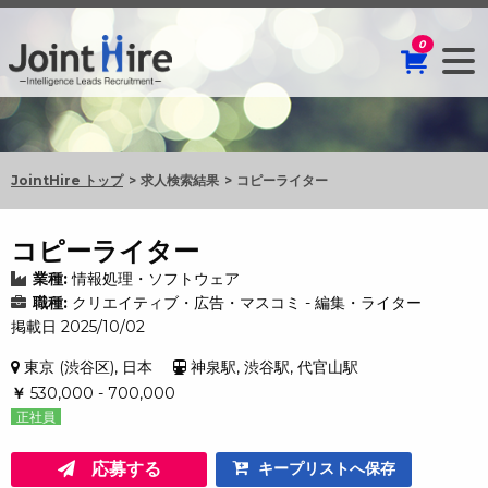
0
JointHire トップ
求人検索結果
コピーライター
コピーライター
業種:
情報処理・ソフトウェア
職種:
クリエイティブ・広告・マスコミ - 編集・ライター
掲載日 2025/10/02
東京 (渋谷区), 日本
神泉駅, 渋谷駅, 代官山駅
￥
530,000 - 700,000
正社員
応募する
キープリストへ保存