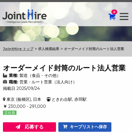
0
JointHire トップ
求人検索結果
オーダーメイド封筒のルート法人営業
オーダーメイド封筒のルート法人営業
業種:
製造（食品・その他）
職種:
営業 - ルート営業（法人向け）
掲載日 2025/09/24
東京 (板橋区), 日本
ときわ台駅, 赤羽駅
￥
230,000 - 291,000
正社員
応募する
キープリストへ保存