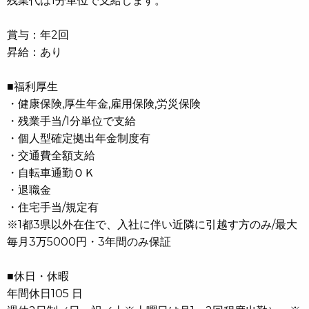
残業代は1分単位で支給します。
賞与：年2回
昇給：あり
■福利厚生
・健康保険,厚生年金,雇用保険,労災保険
・残業手当/1分単位で支給
・個人型確定拠出年金制度有
・交通費全額支給
・自転車通勤ＯＫ
・退職金
・住宅手当/規定有
※1都3県以外在住で、入社に伴い近隣に引越す方のみ/最大
毎月3万5000円・3年間のみ保証
■休日・休暇
年間休日105 日