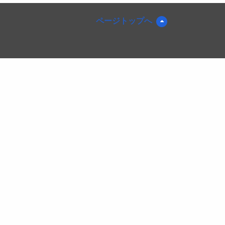
ページトップへ