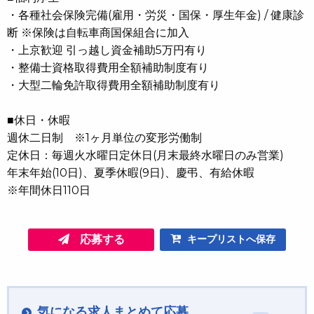
・各種社会保険完備(雇用・労災・国保・厚生年金) / 健康診
断 ※保険は自転車商国保組合に加入
・上京歓迎 引っ越し資金補助5万円有り
・整備士資格取得費用全額補助制度有り
・大型二輪免許取得費用全額補助制度有り
■休日・休暇
週休二日制 ※1ヶ月単位の変形労働制
定休日：毎週火水曜日定休日(月末最終水曜日のみ営業)
年末年始(10日)、夏季休暇(9日)、慶弔、有給休暇
※年間休日110日
応募する
キープリストへ保存
気になる求人まとめて応募