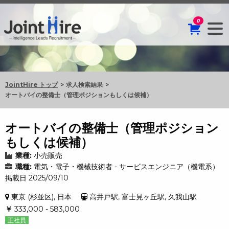
0
JointHire トップ
求人検索結果
オートバイの整備士（管理ポジションもしくは候補）
オートバイの整備士（管理ポジション
もしくは候補）
業種:
小売販売
職種:
電気・電子・機械技術者 - サービスエンジニア（機電系）
掲載日 2025/09/10
東京 (杉並区), 日本
高井戸駅, 富士見ヶ丘駅, 久我山駅
￥
333,000 - 583,000
正社員