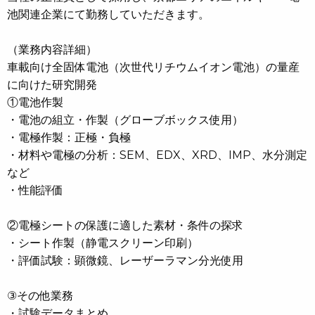
池関連企業にて勤務していただきます。
（業務内容詳細）
車載向け全固体電池（次世代リチウムイオン電池）の量産
に向けた研究開発
①電池作製
・電池の組立・作製（グローブボックス使用）
・電極作製：正極・負極
・材料や電極の分析：SEM、EDX、XRD、IMP、水分測定
など
・性能評価
②電極シートの保護に適した素材・条件の探求
・シート作製（静電スクリーン印刷）
・評価試験：顕微鏡、レーザーラマン分光使用
③その他業務
・試験データまとめ