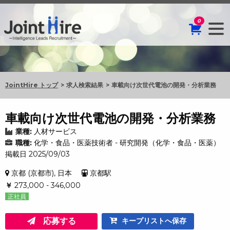
0
JointHire トップ
求人検索結果
車載向け次世代電池の開発・分析業務
車載向け次世代電池の開発・分析業務
業種:
人材サービス
職種:
化学・食品・医薬技術者 - 研究開発（化学・食品・医薬）
掲載日 2025/09/03
京都 (京都市), 日本
京都駅
￥
273,000 - 346,000
正社員
応募する
キープリストへ保存