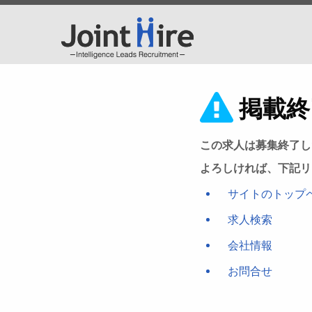
掲載終
この求人は募集終了し
よろしければ、下記リ
サイトのトップ
求人検索
会社情報
お問合せ