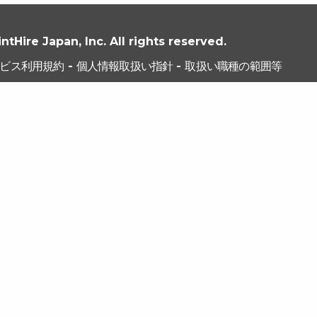
intHire Japan, Inc. All rights reserved.
ビス利用規約
-
個人情報取扱い指針
-
取扱い職種の範囲等