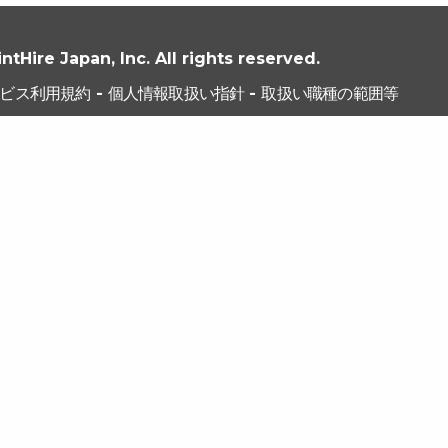
intHire Japan, Inc. All rights reserved.
ビス利用規約
-
個人情報取扱い指針
-
取扱い職種の範囲等