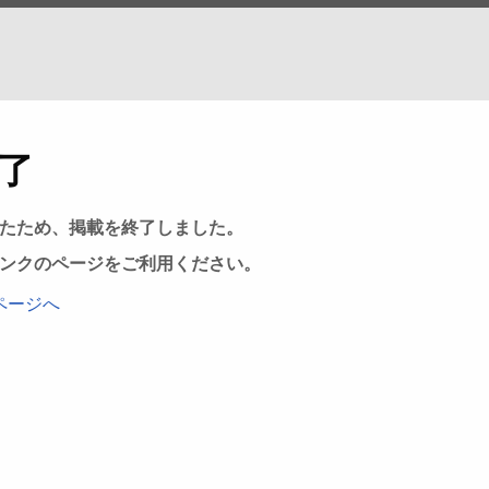
了
たため、掲載を終了しました。
ンクのページをご利用ください。
ページへ