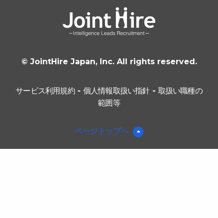
© JointHire Japan, Inc. All rights reserved.
サービス利用規約
-
個人情報取扱い指針
-
取扱い職種の
範囲等
ページトップへ