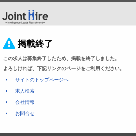
掲載終了
この求人は募集終了したため、掲載を終了しました。
よろしければ、下記リンクのページをご利用ください。
サイトのトップページへ
求人検索
会社情報
お問合せ