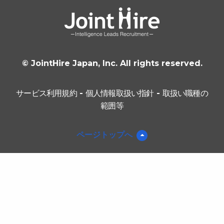
© JointHire Japan, Inc. All rights reserved.
サービス利用規約
-
個人情報取扱い指針
-
取扱い職種の
範囲等
ページトップへ