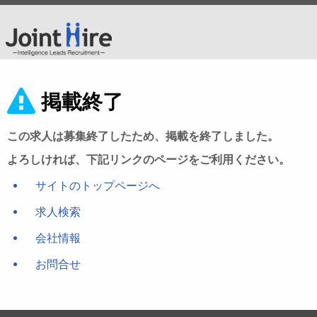
掲載終了
この求人は募集終了したため、掲載を終了しました。
よろしければ、下記リンクのページをご利用ください。
サイトのトップページへ
求人検索
会社情報
お問合せ