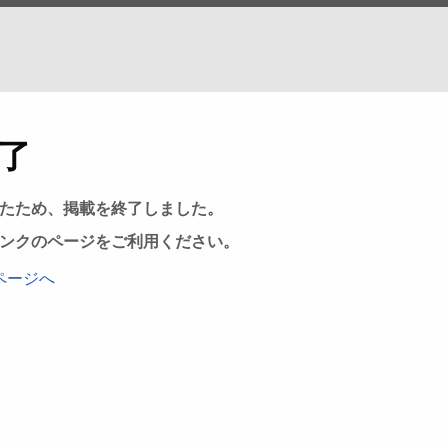
了
たため、掲載を終了しました。
ンクのページをご利用ください。
ページへ