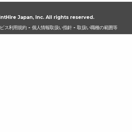
intHire Japan, Inc. All rights reserved.
ビス利用規約
-
個人情報取扱い指針
-
取扱い職種の範囲等