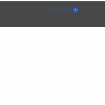
ページトップへ