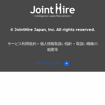
© JointHire Japan, Inc. All rights reserved.
サービス利用規約
-
個人情報取扱い指針
-
取扱い職種の
範囲等
ページトップへ