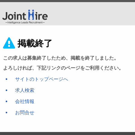
掲載終了
この求人は募集終了したため、掲載を終了しました。
よろしければ、下記リンクのページをご利用ください。
サイトのトップページへ
求人検索
会社情報
お問合せ