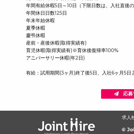
年間有給休暇5日～10日（下限日数は、入社直後
年間休日日数125日
年末年始休暇
夏季休暇
慶弔休暇
産前・産後休暇(取得実績有)
育児休暇(取得実績有)※育休後復帰率100%
アニバーサリー休暇(年2日)
有給：試用期間(3ヶ月)終了後5日、入社6ヶ月5日 
応募
求人
© Jo