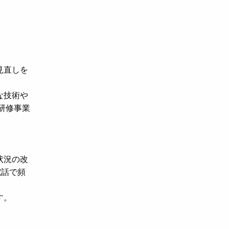
見直しを
な技術や
研修事業
状況の改
電話で頻
す。