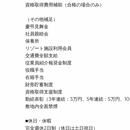
資格取得費用補助（合格の場合のみ）
（その他補足）
慶弔見舞金
社員親睦会
保養所
リゾート施設利用会員
交通費全額支給
従業員紹介報奨金制度
役職手当
在籍手当
財形貯蓄制度
資格取得支援制度
勤続表彰（3年連続：3万円、5年連続：5万円、10
敷地内全面禁煙
■休日・休暇
完全週休2日制（休日は土日祝日）