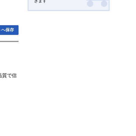
きます
トへ保存
品質で信