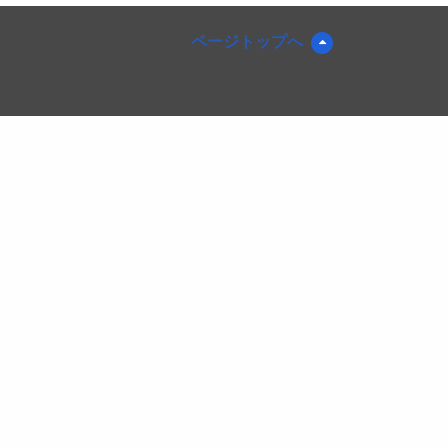
ページトップへ