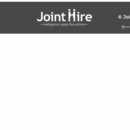
© Jo
サー