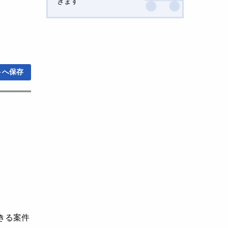
きます
トへ保存
。
きる案件