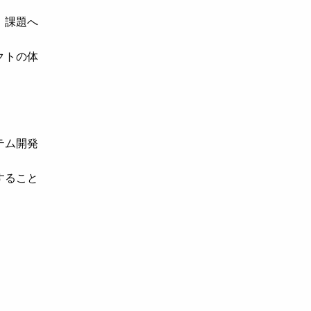
、課題へ
クトの体
テム開発
すること
）