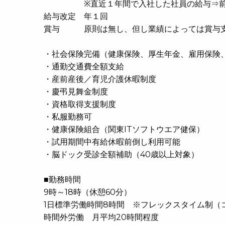
※直近１年間で入社した社員の給与⇒前職比 
給与改定 年１回
賞与 原則は無し、但し業績によっては賞与支給あ
・社会保険完備（健康保険、厚生年金、雇用保険
・通勤交通費全額支給
・産前産後／育児介護休暇制度
・慶弔見舞金制度
・資格取得支援制度
・私服勤務可
・健康保険組合（関東ITソフトウエア健保）
・試用期間中有給休暇前倒し利用可能
・脳ドック受診全額補助（40歳以上対象）
■勤務時間
9時～18時（休憩60分）
1日標準労働時間8時間 ※フレックスタイム制（
時間外労働 月平均20時間程度